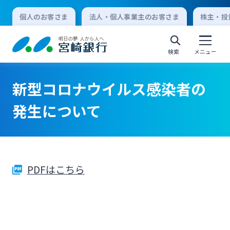
個人のお客さま
法人・個人事業主のお客さま
株主・投
検索
メニュー
新型コロナウイルス感染者の
個人向けインターネットバンキング
発生について
ログオン
PDFはこちら
法人向けインターネットバンキング
ログオン