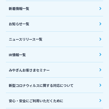
法人・個人事業主のお客さま
新着情報一覧
株主・投資家の皆さま
お知らせ一覧
宮崎銀行について
ニュースリリース一覧
ニュースリリース一覧
IR情報一覧
みやぎんお客さまセミナー
採用情報
新型コロナウィルスに関する対応について
お問い合わせ先一覧
安心・安全にご利用いただくために