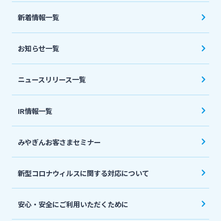
法人・個人事業主のお客さま
新着情報一覧
株主・投資家の皆さま
お知らせ一覧
宮崎銀行について
ニュースリリース一覧
ニュースリリース一覧
IR情報一覧
みやぎんお客さまセミナー
採用情報
新型コロナウィルスに関する対応について
お問い合わせ先一覧
安心・安全にご利用いただくために