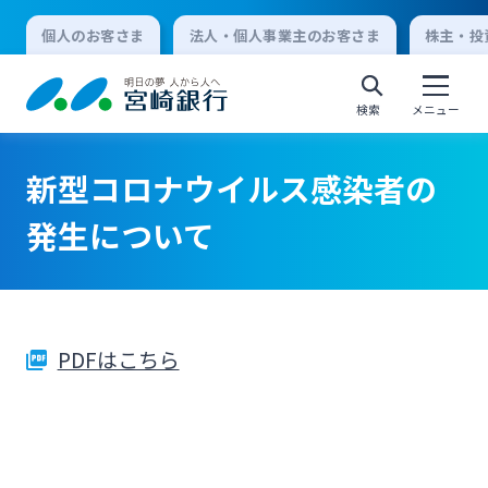
個人のお客さま
法人・個人事業主のお客さま
株主・投
検索
メニュー
新型コロナウイルス感染者の
個人向けインターネットバンキング
発生について
ログオン
PDFはこちら
法人向けインターネットバンキング
ログオン