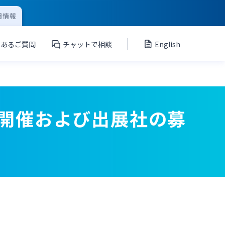
用情報
くあるご質問
チャットで相談
English
の開催および出展社の募