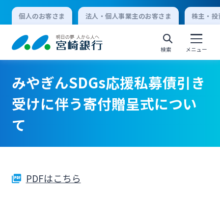
個人のお客さま
法人・個人事業主のお客さま
株主・投
検索
メニュー
みやぎんSDGs応援私募債引き
個人向けインターネットバンキング
受けに伴う寄付贈呈式につい
て
ログオン
法人向けインターネットバンキング
PDFはこちら
ログオン