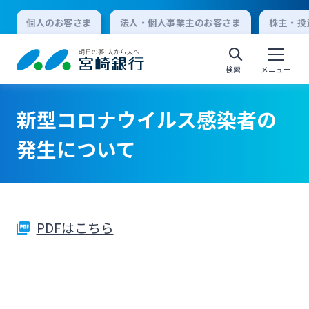
個人のお客さま
法人・個人事業主のお客さま
株主・投
検索
メニュー
新型コロナウイルス感染者の
個人向けインターネットバンキング
発生について
ログオン
PDFはこちら
法人向けインターネットバンキング
ログオン