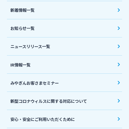
法人・個人事業主のお客さま
新着情報一覧
株主・投資家の皆さま
お知らせ一覧
宮崎銀行について
ニュースリリース一覧
ニュースリリース一覧
IR情報一覧
みやぎんお客さまセミナー
採用情報
新型コロナウィルスに関する対応について
お問い合わせ先一覧
安心・安全にご利用いただくために