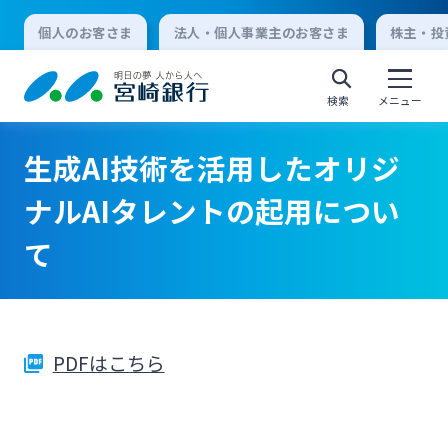
個人のお客さま
法人・個人事業主のお客さま
株主・投
検索
メニュー
生成AI技術を活用したオリジ
個人向けインターネットバンキング
ナルAIタレントの起用につい
て
ログオン
法人向けインターネットバンキング
PDFはこちら
ログオン