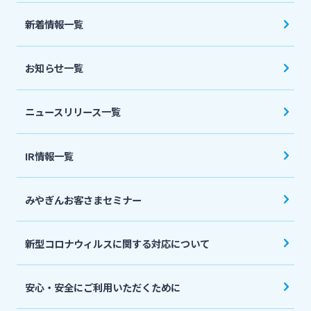
法人・個人事業主のお客さま
新着情報一覧
株主・投資家の皆さま
お知らせ一覧
宮崎銀行について
ニュースリリース一覧
ニュースリリース一覧
IR情報一覧
みやぎんお客さまセミナー
採用情報
新型コロナウィルスに関する対応について
お問い合わせ先一覧
安心・安全にご利用いただくために