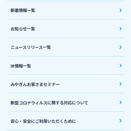
法人・個人事業主のお客さま
新着情報一覧
株主・投資家の皆さま
お知らせ一覧
宮崎銀行について
ニュースリリース一覧
ニュースリリース一覧
IR情報一覧
みやぎんお客さまセミナー
採用情報
新型コロナウィルスに関する対応について
お問い合わせ先一覧
安心・安全にご利用いただくために