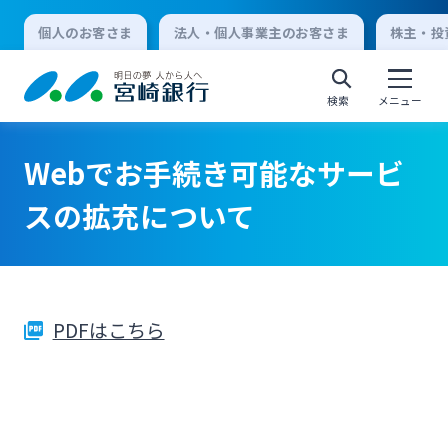
個人のお客さま
法人・個人事業主のお客さま
株主・投
検索
メニュー
Webでお手続き可能なサービ
個人向けインターネットバンキング
スの拡充について
ログオン
PDFはこちら
法人向けインターネットバンキング
ログオン