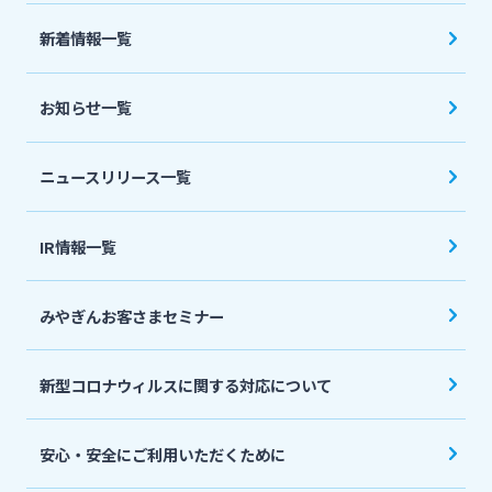
法人・個人事業主のお客さま
新着情報一覧
株主・投資家の皆さま
お知らせ一覧
宮崎銀行について
ニュースリリース一覧
ニュースリリース一覧
IR情報一覧
みやぎんお客さまセミナー
採用情報
新型コロナウィルスに関する対応について
お問い合わせ先一覧
安心・安全にご利用いただくために