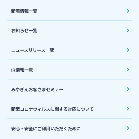
法人・個人事業主のお客さま
新着情報一覧
株主・投資家の皆さま
お知らせ一覧
宮崎銀行について
ニュースリリース一覧
ニュースリリース一覧
IR情報一覧
みやぎんお客さまセミナー
採用情報
新型コロナウィルスに関する対応について
お問い合わせ先一覧
安心・安全にご利用いただくために