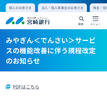
個人のお客さま
法人・個人事業主のお客さま
株主・投
検索
メニュー
みやぎん＜でんさい＞サービ
個人向けインターネットバンキング
スの機能改善に伴う規程改定
のお知らせ
ログオン
法人向けインターネットバンキング
PDFはこちら
ログオン