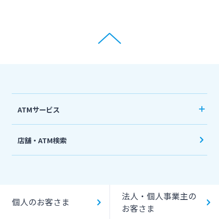
ATMサービス
当行ATM利用時間・手数料
店舗・ATM検索
機能一覧
提携ATM（コンビニATM等）利用時間・手数料
法人・個人事業主の
キャッシング提携先
個人のお客さま
お客さま