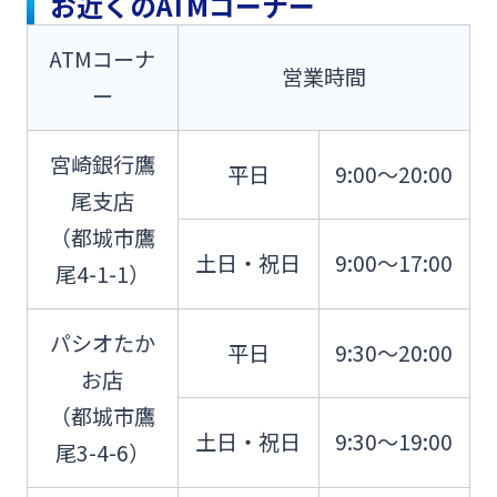
お近くのATMコーナー
法人・個人事業主のお客さま
ATMコーナ
営業時間
株主・投資家の皆さま
ー
宮崎銀行鷹
宮崎銀行について
平日
9:00～20:00
尾支店
（都城市鷹
ニュースリリース一覧
土日・祝日
9:00～17:00
尾4-1-1）
採用情報
パシオたか
平日
9:30～20:00
お店
お問い合わせ先一覧
（都城市鷹
土日・祝日
9:30～19:00
尾3-4-6）