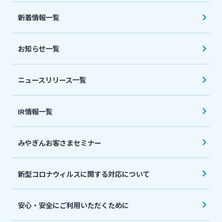
法人・個人事業主のお客さま
新着情報一覧
株主・投資家の皆さま
お知らせ一覧
宮崎銀行について
ニュースリリース一覧
ニュースリリース一覧
IR情報一覧
みやぎんお客さまセミナー
採用情報
新型コロナウィルスに関する対応について
お問い合わせ先一覧
安心・安全にご利用いただくために