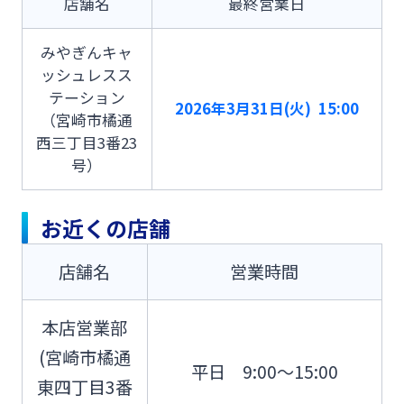
店舗名
最終営業日
法人・個人事業主のお客さま
みやぎんキャ
株主・投資家の皆さま
ッシュレスス
テーション
2026年3月31日(火) 15:00
（宮崎市橘通
宮崎銀行について
西三丁目3番23
号）
ニュースリリース一覧
お近くの店舗
採用情報
店舗名
営業時間
本店営業部
お問い合わせ先一覧
(宮崎市橘通
平日 9:00～15:00
東四丁目3番