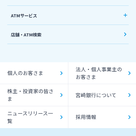
ATMサービス
当行ATM利用時間・手数料
店舗・ATM検索
機能一覧
提携ATM（コンビニATM等）利用時間・手数料
法人・個人事業主の
キャッシング提携先
個人のお客さま
お客さま
一日あたりのご利用限度額
株主・投資家の皆さ
宮崎銀行について
ATM Operation Guide
ま
ニュースリリース一
採用情報
覧