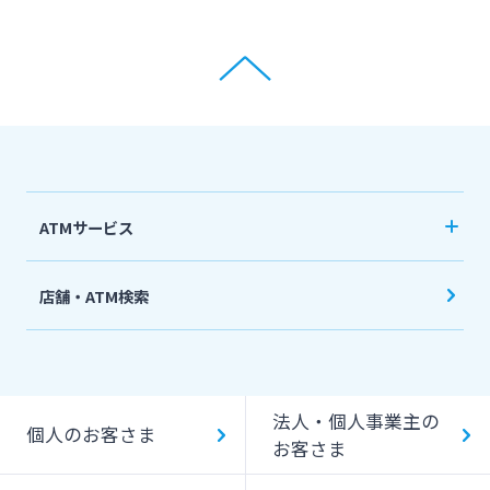
ATMサービス
当行ATM利用時間・手数料
店舗・ATM検索
機能一覧
提携ATM（コンビニATM等）利用時間・手数料
法人・個人事業主の
キャッシング提携先
個人のお客さま
お客さま
一日あたりのご利用限度額