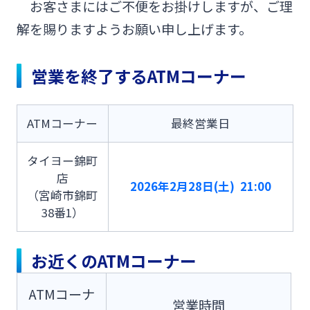
お客さまにはご不便をお掛けしますが、ご理
みやぎんMikatanoシリーズ
解を賜りますようお願い申し上げます。
ログオン
営業を終了するATMコーナー
ATMコーナー
最終営業日
タイヨー錦町
よくあるご質問
チャットで相談
店
2026年2月28日(土) 21:00
（宮崎市錦町
English
38番1）
お近くのATMコーナー
個人のお客さま
ATMコーナ
営業時間