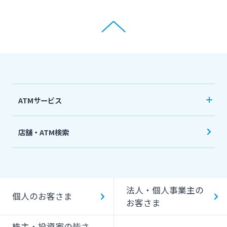
ATMサービス
当行ATM利用時間・手数料
店舗・ATM検索
機能一覧
提携ATM（コンビニATM等）利用時間・手数料
法人・個人事業主の
キャッシング提携先
個人のお客さま
お客さま
一日あたりのご利用限度額
株主・投資家の皆さ