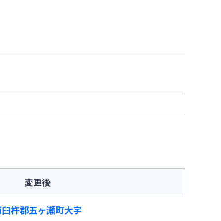
変更後
西臼杵郡五ヶ瀬町大字