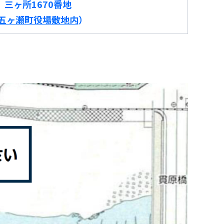
三ヶ所1670番地
五ヶ瀬町役場敷地内
）