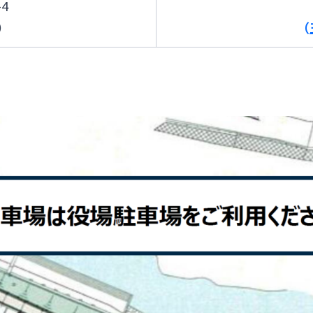
4
）
（