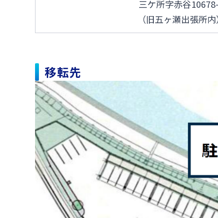
三ケ所字赤谷10678-
（旧五ヶ瀬出張所内
移転先