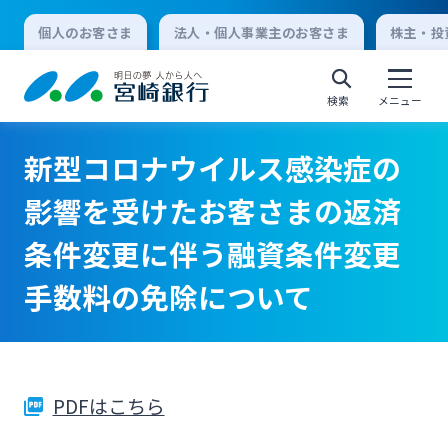
個人のお客さま
法人・個人事業主のお客さま
株主・投
検索
メニュー
新型コロナウイルス感染症の
個人向けインターネットバンキング
影響を受けたお客さまの返済
条件変更に伴う融資条件変更
ログオン
手数料の免除について
法人向けインターネットバンキング
ログオン
PDFはこちら