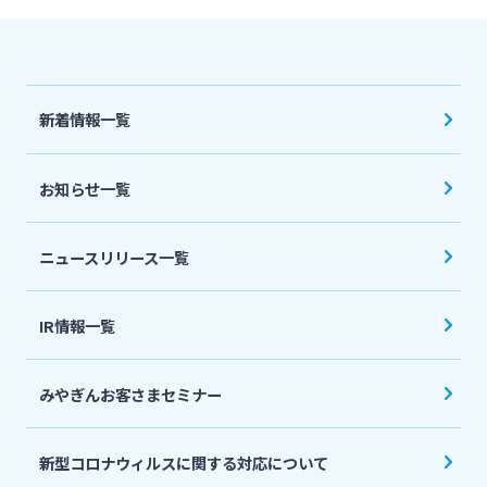
法人・個人事業主のお客さま
株主・投資家の皆さま
新着情報一覧
宮崎銀行について
お知らせ一覧
ニュースリリース一覧
ニュースリリース一覧
採用情報
IR情報一覧
お問い合わせ先一覧
みやぎんお客さまセミナー
新型コロナウィルスに関する対応について