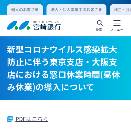
個人のお客さま
法人・個人事業主のお客さま
株主・投
検索
メニュー
新型コロナウイルス感染拡大
個人向けインターネットバンキング
防止に伴う東京支店・大阪支
店における窓口休業時間(昼休
ログオン
み休業)の導入について
法人向けインターネットバンキング
ログオン
PDFはこちら