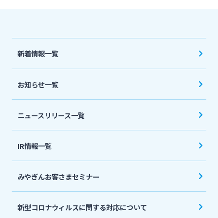
法人・個人事業主のお客さま
株主・投資家の皆さま
新着情報一覧
宮崎銀行について
お知らせ一覧
ニュースリリース一覧
ニュースリリース一覧
採用情報
IR情報一覧
お問い合わせ先一覧
みやぎんお客さまセミナー
新型コロナウィルスに関する対応について