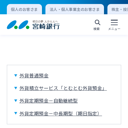
個人のお客さま
法人・個人事業主のお客さま
株主・投
検索
メニュー
個人向けインターネットバンキング
ログオン
外貨普通預金
外貨積立サービス「とむとむ外貨預金」
法人向けインターネットバンキング
外貨定期預金－自動継続型
外貨定期預金－中長期型（期日指定）
ログオン