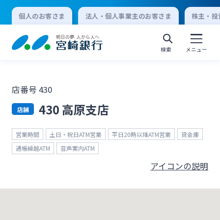
個人のお客さま
法人・個人事業主のお客さま
株主・投
検索
メニュー
店番号 430
個人向けインターネットバンキング
430 高原支店
店舗
ログオン
営業時間
土日・祝日ATM営業
平日20時以降ATM営業
貸金庫
通帳繰越ATM
音声案内ATM
アイコンの説明
法人向けインターネットバンキング
ログオン