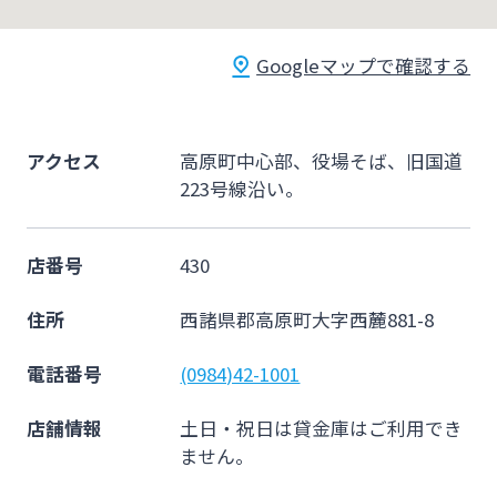
法人・個人事業主のお客さま
Googleマップで確認する
株主・投資家の皆さま
アクセス
高原町中心部、役場そば、旧国道
宮崎銀行について
223号線沿い。
ニュースリリース一覧
店番号
430
住所
西諸県郡高原町大字西麓881-8
採用情報
電話番号
(0984)42-1001
お問い合わせ先一覧
店舗情報
土日・祝日は貸金庫はご利用でき
ません。