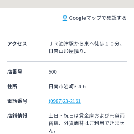
法人・個人事業主のお客さま
Googleマップで確認する
株主・投資家の皆さま
アクセス
ＪＲ油津駅から東へ徒歩１０分、
宮崎銀行について
日南山形屋隣り。
ニュースリリース一覧
店番号
500
住所
日南市岩崎3-4-6
採用情報
電話番号
(0987)23-2161
お問い合わせ先一覧
店舗情報
土日・祝日は貸金庫および円貨両
替機、外貨両替はご利用できませ
ん。