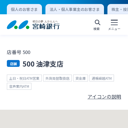
個人のお客さま
法人・個人事業主のお客さま
株主・投
検索
メニュー
店番号 500
個人向けインターネットバンキング
500 油津支店
店舗
ログオン
土日・祝日ATM営業
外貨両替取扱店
貸金庫
通帳繰越ATM
音声案内ATM
アイコンの説明
法人向けインターネットバンキング
ログオン