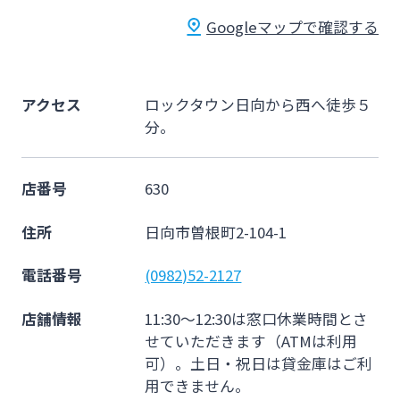
法人・個人事業主のお客さま
Googleマップで確認する
株主・投資家の皆さま
アクセス
ロックタウン日向から西へ徒歩５
分。
宮崎銀行について
店番号
630
ニュースリリース一覧
住所
日向市曽根町2-104-1
採用情報
電話番号
(0982)52-2127
店舗情報
11:30～12:30は窓口休業時間とさ
お問い合わせ先一覧
せていただきます（ATMは利用
可）。土日・祝日は貸金庫はご利
用できません。