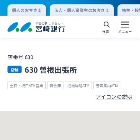
個人のお客さま
法人・個人事業主のお客さま
株主・投
検索
メニュー
店番号 630
個人向けインターネットバンキング
630 曽根出張所
店舗
ログオン
土日・祝日ATM営業
貸金庫
通帳繰越ATM
音声案内ATM
アイコンの説明
法人向けインターネットバンキング
ログオン