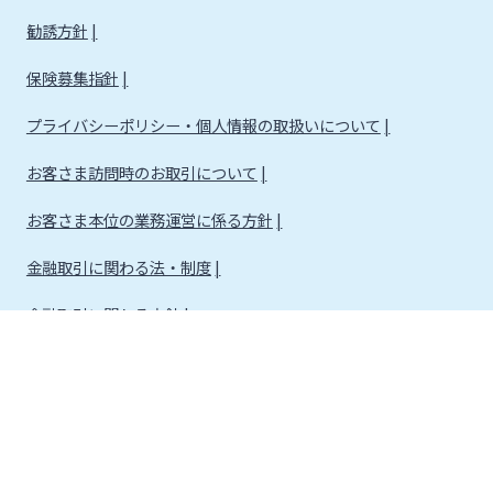
勧誘方針
保険募集指針
プライバシーポリシー・個人情報の取扱いについて
お客さま訪問時のお取引について
お客さま本位の業務運営に係る方針
金融取引に関わる法・制度
金融取引に関わる方針
株式会社宮崎銀行
金融機関コード：0184
登録金融機関 九州財務局長（登金）第5号 所属協会：日本証券業協会
信託契約代理業 登録番号 九州財務局長（代信）第8号