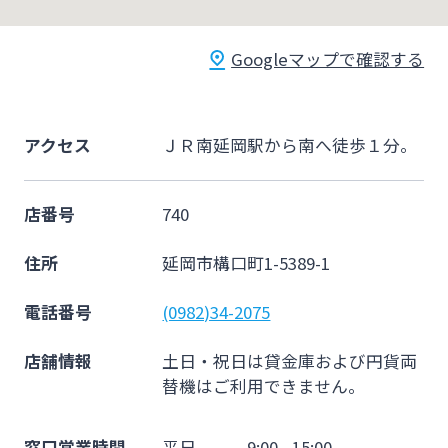
法人・個人事業主のお客さま
Googleマップで確認する
株主・投資家の皆さま
アクセス
ＪＲ南延岡駅から南へ徒歩１分。
宮崎銀行について
店番号
740
ニュースリリース一覧
住所
延岡市構口町1-5389-1
採用情報
電話番号
(0982)34-2075
店舗情報
土日・祝日は貸金庫および円貨両
お問い合わせ先一覧
替機はご利用できません。
窓口営業時間
平日 9:00 - 15:00