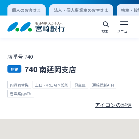
個人のお客さま
法人・個人事業主のお客さま
株主・投
検索
メニュー
店番号 740
個人向けインターネットバンキング
740 南延岡支店
店舗
ログオン
円貨両替機
土日・祝日ATM営業
貸金庫
通帳繰越ATM
音声案内ATM
アイコンの説明
法人向けインターネットバンキング
ログオン