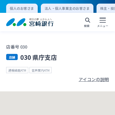
個人のお客さま
法人・個人事業主のお客さま
株主・投
検索
メニュー
店番号 030
個人向けインターネットバンキング
030 県庁支店
店舗
ログオン
通帳繰越ATM
音声案内ATM
アイコンの説明
法人向けインターネットバンキング
ログオン