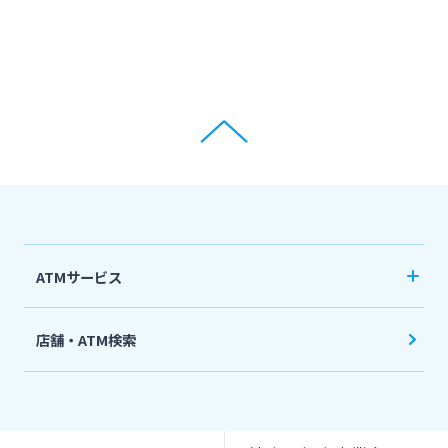
ATMサービス
当行ATM利用時間・手数料
店舗・ATM検索
機能一覧
提携ATM（コンビニATM等）利用時間・手数料