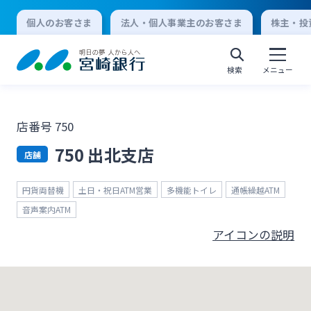
個人のお客さま
法人・個人事業主のお客さま
株主・投
検索
メニュー
店番号 750
個人向けインターネットバンキング
750 出北支店
店舗
ログオン
円貨両替機
土日・祝日ATM営業
多機能トイレ
通帳繰越ATM
音声案内ATM
アイコンの説明
法人向けインターネットバンキング
ログオン