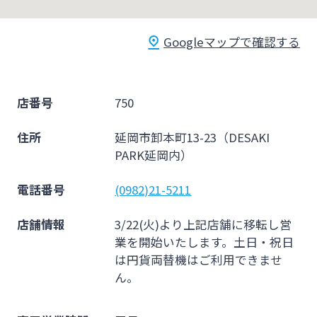
法人・個人事業主のお客さま
Googleマップで確認する
株主・投資家の皆さま
店番号
750
宮崎銀行について
住所
延岡市卸本町13-23（DESAKI
PARK延岡内）
ニュースリリース一覧
電話番号
(0982)21-5211
採用情報
店舗情報
3/22(火)より上記店舗に移転し営
業を開始いたします。土日・祝日
お問い合わせ先一覧
は円貨両替機はご利用できませ
ん。