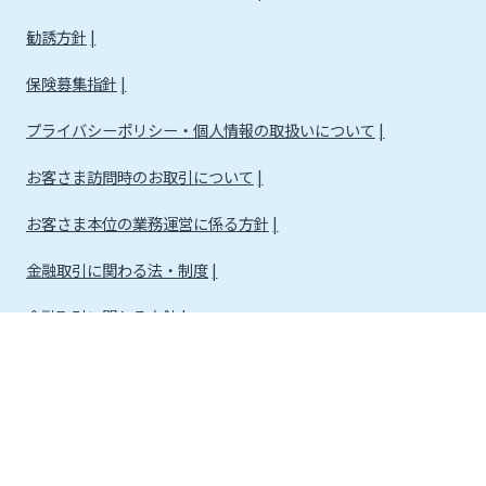
勧誘方針
保険募集指針
プライバシーポリシー・個人情報の取扱いについて
お客さま訪問時のお取引について
お客さま本位の業務運営に係る方針
金融取引に関わる法・制度
金融取引に関わる方針
株式会社宮崎銀行
金融機関コード：0184
登録金融機関 九州財務局長（登金）第5号 所属協会：日本証券業協会