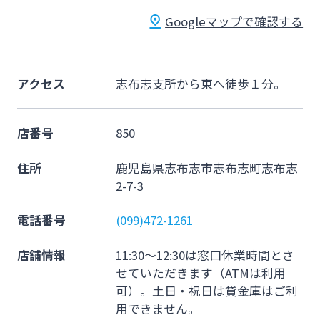
法人・個人事業主のお客さま
Googleマップで確認する
株主・投資家の皆さま
アクセス
志布志支所から東へ徒歩１分。
宮崎銀行について
店番号
850
ニュースリリース一覧
住所
鹿児島県志布志市志布志町志布志
2-7-3
採用情報
電話番号
(099)472-1261
店舗情報
11:30～12:30は窓口休業時間とさ
お問い合わせ先一覧
せていただきます（ATMは利用
可）。土日・祝日は貸金庫はご利
用できません。