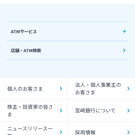
ATMサービス
当行ATM利用時間・手数料
店舗・ATM検索
機能一覧
提携ATM（コンビニATM等）利用時間・手数料
法人・個人事業主の
キャッシング提携先
個人のお客さま
お客さま
一日あたりのご利用限度額
株主・投資家の皆さ
宮崎銀行について
ATM Operation Guide
ま
ニュースリリース一
採用情報