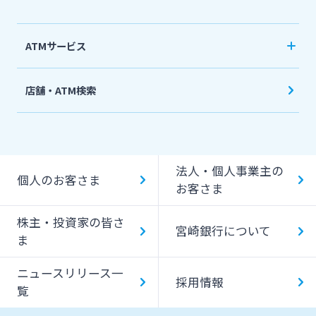
ATMサービス
当行ATM利用時間・手数料
店舗・ATM検索
機能一覧
提携ATM（コンビニATM等）利用時間・手数料
法人・個人事業主の
キャッシング提携先
個人のお客さま
お客さま
一日あたりのご利用限度額
株主・投資家の皆さ
宮崎銀行について
ATM Operation Guide
ま
ニュースリリース一
採用情報
覧