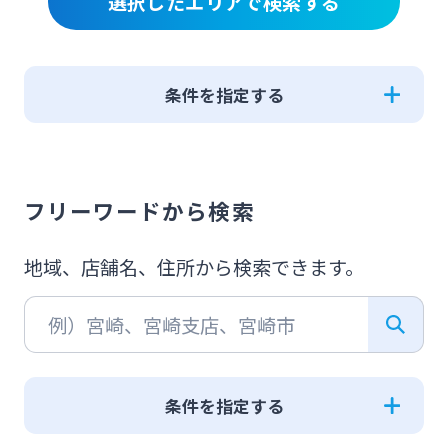
選択したエリアで検索する
条件を指定する
店舗
ATM
フリーワードから検索
音声案内ATM
通帳繰越ATM
貸金庫
円貨両替機
地域、店舗名、住所から検索できます。
外貨両替取扱店
多機能トイレ
EV QUICK
平日20時以降
土日・祝日ATM
条件を指定する
ATM営業
営業