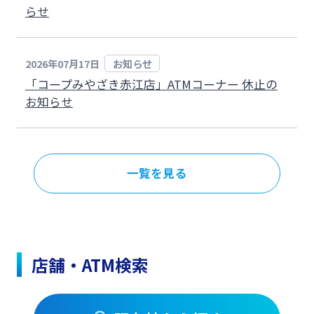
らせ
みやぎんMikatanoシリーズ
2026年07月17日
お知らせ
ログオン
「コープみやざき赤江店」ATMコーナー 休止の
お知らせ
よくあるご質問
チャットで相談
一覧を見る
English
店舗・ATM検索
個人のお客さま