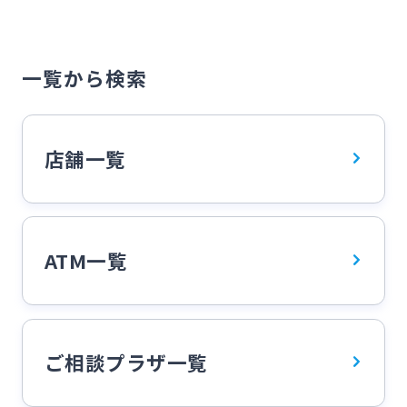
店舗
ATM
住宅ローン相談
資産相続相談
音声案内ATM
通帳繰越ATM
一覧から検索
選択した条件で検索する
貸金庫
円貨両替機
外貨両替取扱店
店舗一覧
多機能トイレ
EV QUICK
平日20時以降
土日・祝日ATM
ATM一覧
ATM営業
営業
住宅ローン相談
資産相続相談
ご相談プラザ一覧
選択した条件で検索する