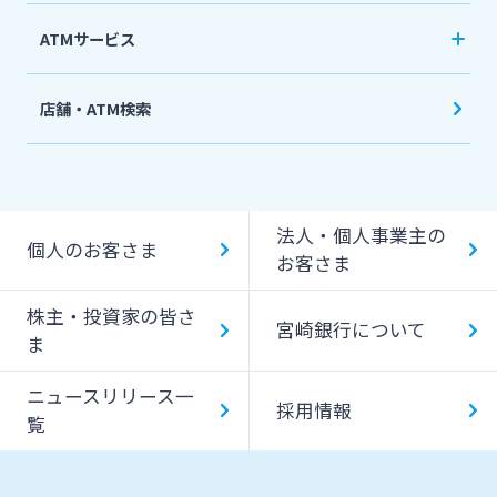
法人・個人事業主のお客さま
ATMサービス
株主・投資家の皆さま
当行ATM利用時間・手数料
店舗・ATM検索
機能一覧
宮崎銀行について
提携ATM（コンビニATM等）利用時間・手数料
法人・個人事業主の
キャッシング提携先
ニュースリリース一覧
個人のお客さま
お客さま
一日あたりのご利用限度額
株主・投資家の皆さ
採用情報
宮崎銀行について
ATM Operation Guide
ま
ニュースリリース一
お問い合わせ先一覧
採用情報
覧