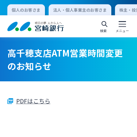
個人のお客さま
法人・個人事業主のお客さま
株主・投
検索
メニュー
高千穂支店ATM営業時間変更
個人向けインターネットバンキング
のお知らせ
ログオン
PDFはこちら
法人向けインターネットバンキング
ログオン