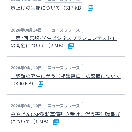
法人・個人事業主のお客さま
賃上げの実施について（317 KB）
株主・投資家の皆さま
2026年04月14日
ニュースリリース
「第7回 宮崎･学生ビジネスプランコンテスト」
宮崎銀行について
の開催について（2 MB）
ニュースリリース一覧
2026年04月10日
ニュースリリース
「豚熱の発生に伴うご相談窓口」の設置について
（300 KB）
採用情報
2026年04月10日
ニュースリリース
お問い合わせ先一覧
みやぎんCSR型私募債引き受けに伴う寄付贈呈式
について（1 MB）