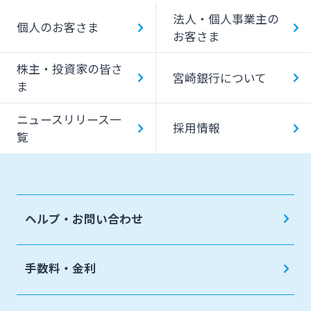
法人・個人事業主の
みやぎんMikatanoシリーズ
個人のお客さま
お客さま
ログオン
株主・投資家の皆さ
宮崎銀行について
ま
ニュースリリース一
採用情報
覧
よくあるご質問
チャットで相談
English
ヘルプ・お問い合わせ
手数料・金利
個人のお客さま