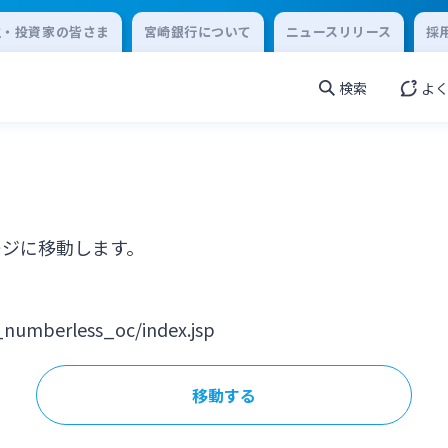
主・投資家の皆さま
宮崎銀行について
ニュースリリース
採
検索
よ
ージに移動します。
numberless_oc/index.jsp
移動する