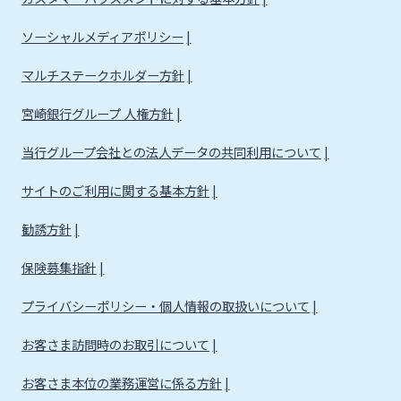
法人・個人事業主のお客さま
ソーシャルメディアポリシー
株主・投資家の皆さま
マルチステークホルダー方針
宮崎銀行グループ 人権方針
宮崎銀行について
当行グループ会社との法人データの共同利用について
サイトのご利用に関する基本方針
ニュースリリース一覧
勧誘方針
採用情報
保険募集指針
プライバシーポリシー・個人情報の取扱いについて
お問い合わせ先一覧
お客さま訪問時のお取引について
お客さま本位の業務運営に係る方針