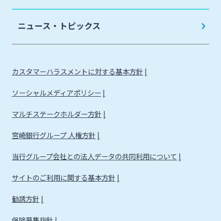
法人・個人事業主のお客さま
ニュース・トピックス
株主・投資家の皆さま
カスタマーハラスメントに対する基本方針
宮崎銀行について
ソーシャルメディアポリシー
ニュースリリース一覧
マルチステークホルダー方針
宮崎銀行グループ 人権方針
採用情報
当行グループ会社との法人データの共同利用について
サイトのご利用に関する基本方針
お問い合わせ先一覧
勧誘方針
保険募集指針