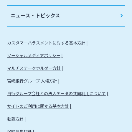
法人・個人事業主のお客さま
ニュース・トピックス
株主・投資家の皆さま
カスタマーハラスメントに対する基本方針
宮崎銀行について
ソーシャルメディアポリシー
ニュースリリース一覧
マルチステークホルダー方針
宮崎銀行グループ 人権方針
採用情報
当行グループ会社との法人データの共同利用について
サイトのご利用に関する基本方針
お問い合わせ先一覧
勧誘方針
保険募集指針