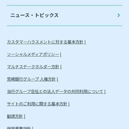
法人・個人事業主のお客さま
ニュース・トピックス
株主・投資家の皆さま
カスタマーハラスメントに対する基本方針
宮崎銀行について
ソーシャルメディアポリシー
ニュースリリース一覧
マルチステークホルダー方針
宮崎銀行グループ 人権方針
採用情報
当行グループ会社との法人データの共同利用について
サイトのご利用に関する基本方針
お問い合わせ先一覧
勧誘方針
保険募集指針