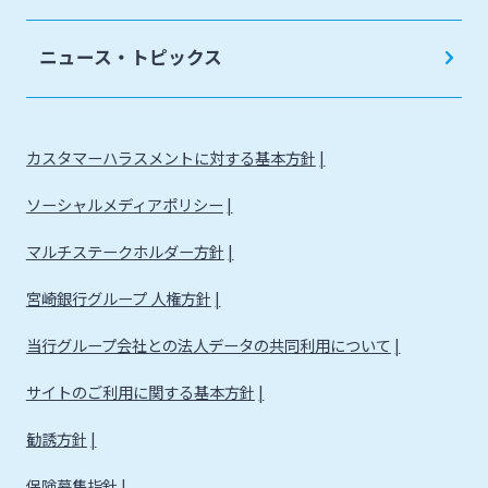
法人・個人事業主のお客さま
ニュース・トピックス
株主・投資家の皆さま
カスタマーハラスメントに対する基本方針
宮崎銀行について
ソーシャルメディアポリシー
ニュースリリース一覧
マルチステークホルダー方針
宮崎銀行グループ 人権方針
採用情報
当行グループ会社との法人データの共同利用について
サイトのご利用に関する基本方針
お問い合わせ先一覧
勧誘方針
保険募集指針