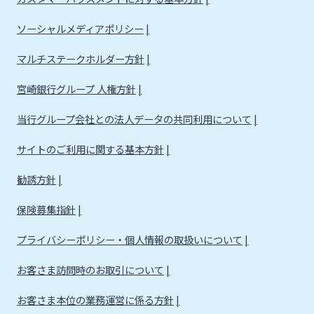
法人・個人事業主のお客さま
ソーシャルメディアポリシー
株主・投資家の皆さま
マルチステークホルダー方針
宮崎銀行グループ 人権方針
宮崎銀行について
当行グループ会社との法人データの共同利用について
サイトのご利用に関する基本方針
ニュースリリース一覧
勧誘方針
採用情報
保険募集指針
プライバシーポリシー・個人情報の取扱いについて
お問い合わせ先一覧
お客さま訪問時のお取引について
お客さま本位の業務運営に係る方針