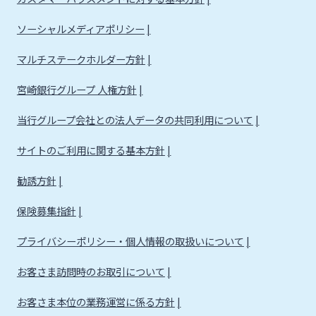
法人・個人事業主のお客さま
ソーシャルメディアポリシー
株主・投資家の皆さま
マルチステークホルダー方針
宮崎銀行グループ 人権方針
宮崎銀行について
当行グループ会社との法人データの共同利用について
サイトのご利用に関する基本方針
ニュースリリース一覧
勧誘方針
採用情報
保険募集指針
プライバシーポリシー・個人情報の取扱いについて
お問い合わせ先一覧
お客さま訪問時のお取引について
お客さま本位の業務運営に係る方針