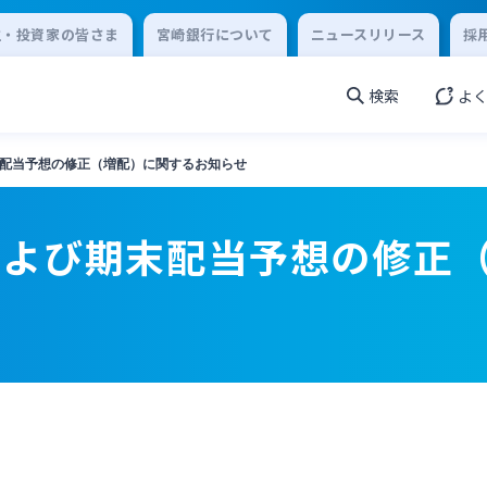
主・投資家の皆さま
宮崎銀行について
ニュースリリース
採
検索
よ
配当予想の修正（増配）に関するお知らせ
および期末配当予想の修正