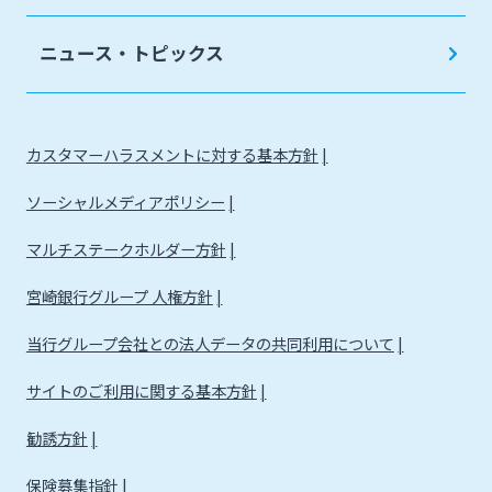
法人・個人事業主のお客さま
ニュース・トピックス
株主・投資家の皆さま
カスタマーハラスメントに対する基本方針
宮崎銀行について
ソーシャルメディアポリシー
ニュースリリース一覧
マルチステークホルダー方針
宮崎銀行グループ 人権方針
採用情報
当行グループ会社との法人データの共同利用について
サイトのご利用に関する基本方針
お問い合わせ先一覧
勧誘方針
保険募集指針