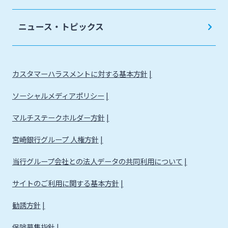
法人・個人事業主のお客さま
ニュース・トピックス
株主・投資家の皆さま
カスタマーハラスメントに対する基本方針
宮崎銀行について
ソーシャルメディアポリシー
ニュースリリース一覧
マルチステークホルダー方針
宮崎銀行グループ 人権方針
採用情報
当行グループ会社との法人データの共同利用について
サイトのご利用に関する基本方針
お問い合わせ先一覧
勧誘方針
保険募集指針