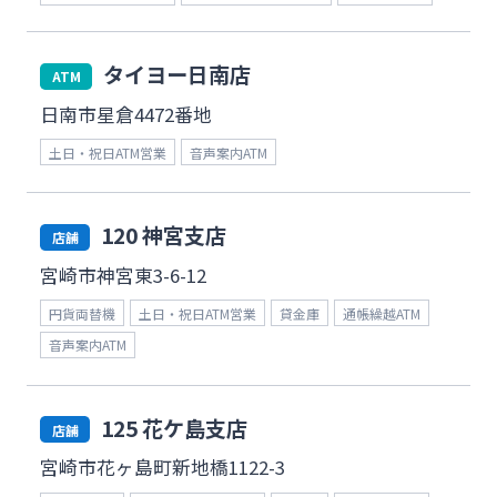
法人・個人事業主のお客さま
タイヨー日南店
ATM
株主・投資家の皆さま
日南市星倉4472番地
土日・祝日ATM営業
音声案内ATM
宮崎銀行について
120 神宮支店
店舗
ニュースリリース一覧
宮崎市神宮東3-6-12
円貨両替機
土日・祝日ATM営業
貸金庫
通帳繰越ATM
採用情報
音声案内ATM
お問い合わせ先一覧
125 花ケ島支店
店舗
宮崎市花ヶ島町新地橋1122-3