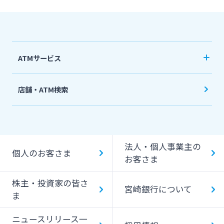
ATMサービス
当行ATM利用時間・手数料
店舗・ATM検索
機能一覧
提携ATM（コンビニATM等）利用時間・手数料
法人・個人事業主の
キャッシング提携先
個人のお客さま
お客さま
一日あたりのご利用限度額
株主・投資家の皆さ
宮崎銀行について
ATM Operation Guide
ま
ニュースリリース一