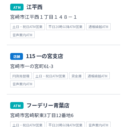
江平西
ATM
みやぎんMikatanoシリーズ
宮崎市江平西１丁目１４８－１
ログオン
土日・祝日ATM営業
平日20時以降ATM営業
通帳繰越ATM
音声案内ATM
115 一の宮支店
店舗
宮崎市一の宮町61-3
よくあるご質問
チャットで相談
円貨両替機
土日・祝日ATM営業
貸金庫
通帳繰越ATM
音声案内ATM
English
フーデリー青葉店
ATM
個人のお客さま
宮崎市宮崎駅東3丁目12番地6
土日・祝日ATM営業
平日20時以降ATM営業
音声案内ATM