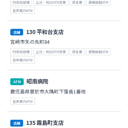
円貨両替機
土日・祝日ATM営業
貸金庫
通帳繰越ATM
音声案内ATM
130 平和台支店
店舗
宮崎市矢の先町84
円貨両替機
土日・祝日ATM営業
貸金庫
通帳繰越ATM
音声案内ATM
昭南病院
ATM
鹿児島県曽於市大隅町下窪長1番地
音声案内ATM
135 霧島町支店
店舗