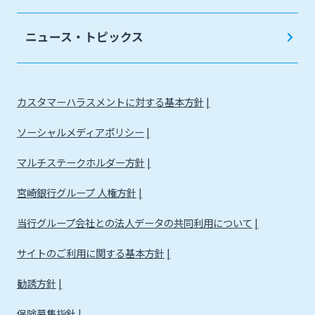
法人・個人事業主のお客さま
ニュース・トピックス
株主・投資家の皆さま
カスタマーハラスメントに対する基本方針
宮崎銀行について
ソーシャルメディアポリシー
ニュースリリース一覧
マルチステークホルダー方針
宮崎銀行グループ 人権方針
採用情報
当行グループ会社との法人データの共同利用について
サイトのご利用に関する基本方針
お問い合わせ先一覧
勧誘方針
保険募集指針