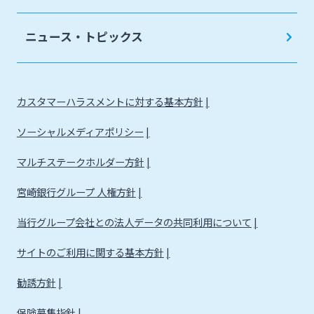
法人・個人事業主のお客さま
ニュース・トピックス
株主・投資家の皆さま
カスタマーハラスメントに対する基本方針
宮崎銀行について
ソーシャルメディアポリシー
ニュースリリース一覧
マルチステークホルダー方針
宮崎銀行グループ 人権方針
採用情報
当行グループ会社との法人データの共同利用について
サイトのご利用に関する基本方針
お問い合わせ先一覧
勧誘方針
保険募集指針