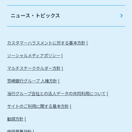
法人・個人事業主のお客さま
ニュース・トピックス
株主・投資家の皆さま
カスタマーハラスメントに対する基本方針
宮崎銀行について
ソーシャルメディアポリシー
ニュースリリース一覧
マルチステークホルダー方針
宮崎銀行グループ 人権方針
採用情報
当行グループ会社との法人データの共同利用について
サイトのご利用に関する基本方針
お問い合わせ先一覧
勧誘方針
保険募集指針