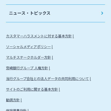
法人・個人事業主のお客さま
ニュース・トピックス
株主・投資家の皆さま
カスタマーハラスメントに対する基本方針
宮崎銀行について
ソーシャルメディアポリシー
ニュースリリース一覧
マルチステークホルダー方針
宮崎銀行グループ 人権方針
採用情報
当行グループ会社との法人データの共同利用について
サイトのご利用に関する基本方針
お問い合わせ先一覧
勧誘方針
保険募集指針