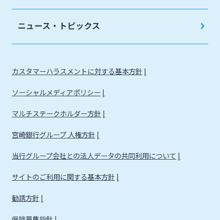
法人・個人事業主のお客さま
ニュース・トピックス
株主・投資家の皆さま
カスタマーハラスメントに対する基本方針
宮崎銀行について
ソーシャルメディアポリシー
ニュースリリース一覧
マルチステークホルダー方針
宮崎銀行グループ 人権方針
採用情報
当行グループ会社との法人データの共同利用について
サイトのご利用に関する基本方針
お問い合わせ先一覧
勧誘方針
保険募集指針