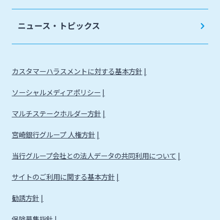
法人・個人事業主のお客さま
ニュース・トピックス
株主・投資家の皆さま
カスタマーハラスメントに対する基本方針
宮崎銀行について
ソーシャルメディアポリシー
ニュースリリース一覧
マルチステークホルダー方針
宮崎銀行グループ 人権方針
採用情報
当行グループ会社との法人データの共同利用について
サイトのご利用に関する基本方針
お問い合わせ先一覧
勧誘方針
保険募集指針